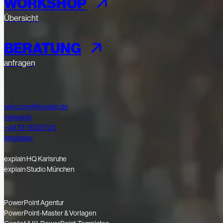
WORKSHOP
Übersicht
BERATUNG
anfragen
welcome@explain.de
message
+49 721 8308720
whatsapp
explain HQ Karlsruhe
explain Studio München
PowerPoint Agentur
PowerPoint-Master & Vorlagen