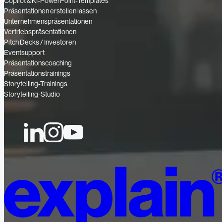
Copilot & KI-PowerPoint-Templates
Präsentationen erstellen lassen
Unternehmenspräsentationen
Vertriebspräsentationen
Pitch Decks / Investoren
Eventsupport
Präsentationscoaching
Präsentationstrainings
Storytelling-Trainings
Storytelling-Studio