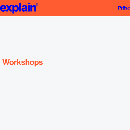
Workshops | explain
Präse
Workshops