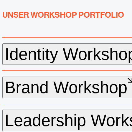
UNSER WORKSHOP PORTFOLIO
Identity Worksho
Brand Workshop
Unternehmensidentität zeigt sich nic
– sondern im Alltag.
Leadership Work
Im Identity Workshop wollen wir grei
Markenarbeit basiert auf Identität un