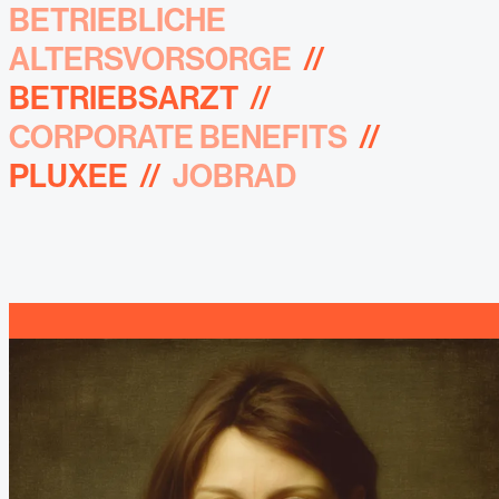
BETRIEBLICHE
ALTERSVORSORGE
//
BETRIEBSARZT
//
CORPORATE BENEFITS
//
PLUXEE
//
JOBRAD