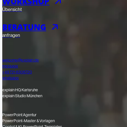
WORKSHOP
Übersicht
BERATUNG
anfragen
welcome@explain.de
message
+49 721 8308720
whatsapp
explain HQ Karlsruhe
explain Studio München
PowerPoint Agentur
PowerPoint-Master & Vorlagen
Copilot & KI-PowerPoint-Templates