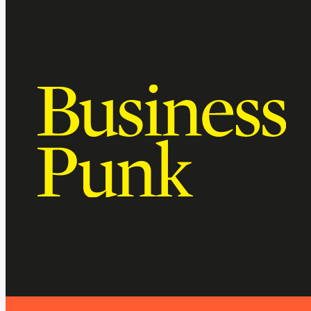
„YOU EXPERIENCE
EXCEPTIONAL GREATNESS.“
Eric Liedtke; former CMO adidas Group