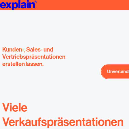
Vertriebspräsentation erstellen lassen | Strategie & Design | expla
professionell ge
führender
Präsen
Kunden-, Sales- und
Vertriebspräsentationen
erstellen lassen.
Unverbind
Unverbind
Viele
Verkaufspräsentationen