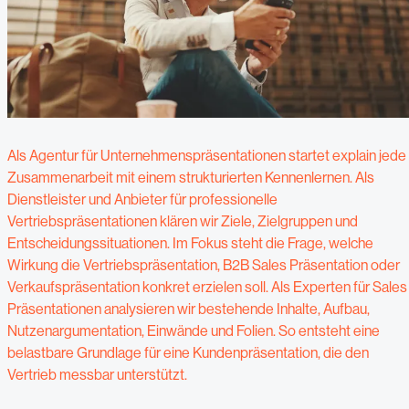
Als Agentur für Unternehmenspräsentationen startet explain jede
Zusammenarbeit mit einem strukturierten Kennenlernen. Als
Dienstleister und Anbieter für professionelle
Vertriebspräsentationen klären wir Ziele, Zielgruppen und
Entscheidungssituationen. Im Fokus steht die Frage, welche
Wirkung die Vertriebspräsentation, B2B Sales Präsentation oder
Verkaufspräsentation konkret erzielen soll. Als Experten für Sales
Präsentationen analysieren wir bestehende Inhalte, Aufbau,
Nutzenargumentation, Einwände und Folien. So entsteht eine
belastbare Grundlage für eine Kundenpräsentation, die den
Vertrieb messbar unterstützt.