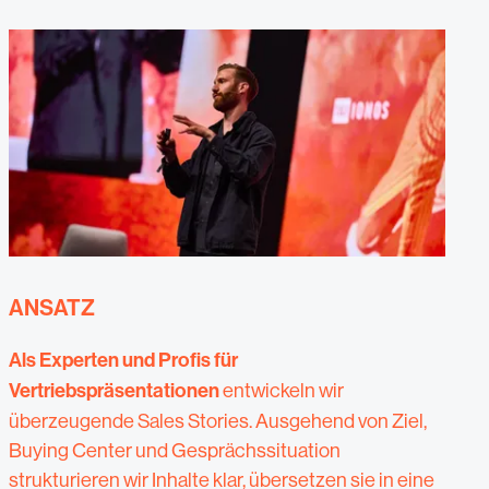
ANSATZ
Als Experten und Profis für
Vertriebspräsentationen
entwickeln wir
überzeugende Sales Stories. Ausgehend von Ziel,
Buying Center und Gesprächssituation
strukturieren wir Inhalte klar, übersetzen sie in eine