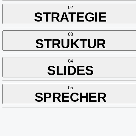
02
STRATEGIE
03
STRUKTUR
04
SLIDES
05
SPRECHER
Auf dieser Basis entwickeln wir die Präsentationsstrategie für
deine Sales Präsentation. Inhalte werden priorisiert,
Kernbotschaften geschärft und eine klare Argumentationslinie
definiert, abgestimmt auf Entscheider und interne Stakeholder. Al