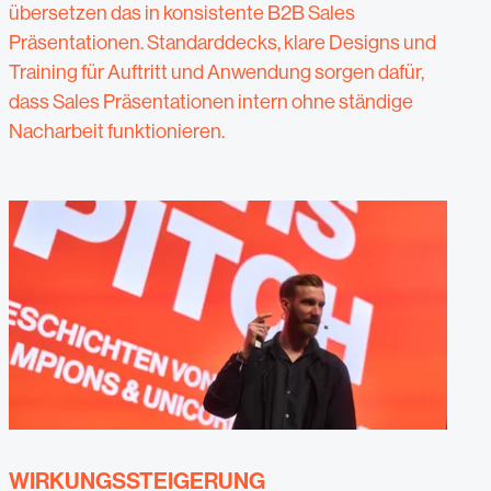
übersetzen das in konsistente B2B Sales
Präsentationen. Standarddecks, klare Designs und
Training für Auftritt und Anwendung sorgen dafür,
dass Sales Präsentationen intern ohne ständige
Nacharbeit funktionieren.
WIRKUNGSSTEIGERUNG