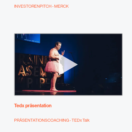
INVESTORENPITCH - MERCK
Tedx präsentation
PRÄSENTATIONSCOACHING - TEDx Talk