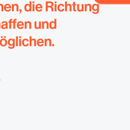
en, die Richtung
Unverbindl
affen und
öglichen.
.