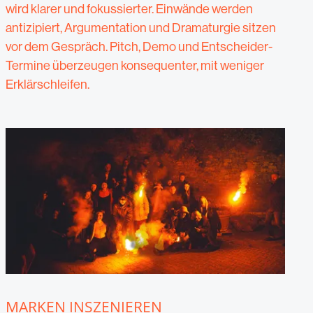
wird klarer und fokussierter. Einwände werden
antizipiert, Argumentation und Dramaturgie sitzen
vor dem Gespräch. Pitch, Demo und Entscheider-
Termine überzeugen konsequenter, mit weniger
Erklärschleifen.
MARKEN INSZENIEREN