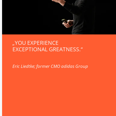
"WAHRE MEISTER DES
STORYTELLINGS!"
Bobby Dekeyser Unternehmer und ehemaliger
Fußballtorwart