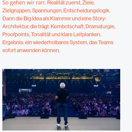
So gehen wir ran:
Realität zuerst, Ziele,
Zielgruppen, Spannungen, Entscheidungslogik.
Dann die Big Idea als Klammer und eine Story-
Architektur, die trägt. Kernbotschaft, Dramaturgie,
Proofpoints, Tonalität und klare Leitplanken.
Ergebnis: ein wiederholbares System, das Teams
sofort anwenden können.