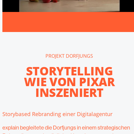
PROJEKT DORFJUNGS
STORYTELLING
WIE VON PIXAR
INSZENIERT
Storybased Rebranding einer Digitalagentur
explain begleitete die Dorfjungs in einem strategischen