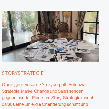
STORYSTRATEGIE
Ohne gemeinsame Story
verpufft Potenzial:
Strategie, Marke, Change und Sales senden
gegeneinander. Eine klare Story-Strategie macht
daraus eine Linie, die Orientierung schafft und