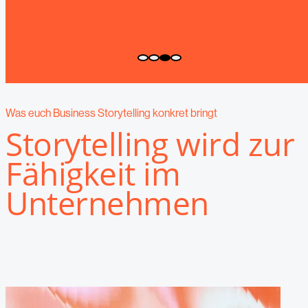
Was euch Business Storytelling konkret bringt
Storytelling wird zur
Fähigkeit im
Unternehmen