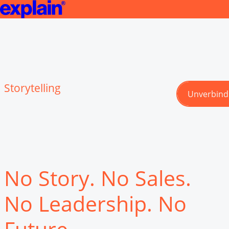
Storytelling-Agentur für Marke, Change & Vertrieb | explain
Unternehmens
Storytelling
Unverbindl
Unverbindl
No Story. No Sales.
No Leadership. No