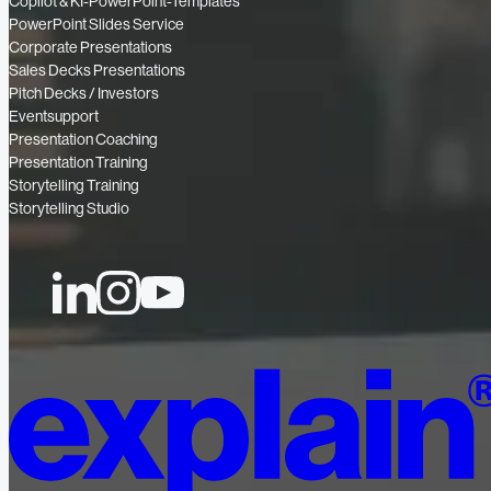
Copilot & KI-PowerPoint-Templates
PowerPoint Slides Service
Corporate Presentations
Sales Decks Presentations
Pitch Decks / Investors
Eventsupport
Presentation Coaching
Presentation Training
Storytelling Training
Storytelling Studio