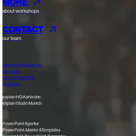
MORE
about workshops
CONTACT
our team
welcome@explain.de
message
+49 721 8308720
whatsapp
explain HQ Karlsruhe
explain Studio Munich
PowerPoint Agentur
PowerPoint-Master &Templates