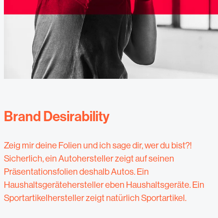
Brand Desirability
Zeig mir deine Folien und ich sage dir, wer du bist?!
Sicherlich, ein Autohersteller zeigt auf seinen
Präsentationsfolien deshalb Autos. Ein
Haushaltsgerätehersteller eben Haushaltsgeräte. Ein
Sportartikelhersteller zeigt natürlich Sportartikel.