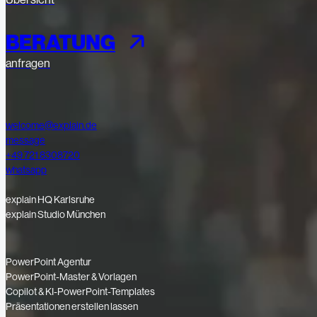
BERATUNG
anfragen
welcome@explain.de
message
+49 721 8308720
whatsapp
explain HQ Karlsruhe
explain Studio München
PowerPoint Agentur
PowerPoint-Master & Vorlagen
Copilot & KI-PowerPoint-Templates
Präsentationen erstellen lassen