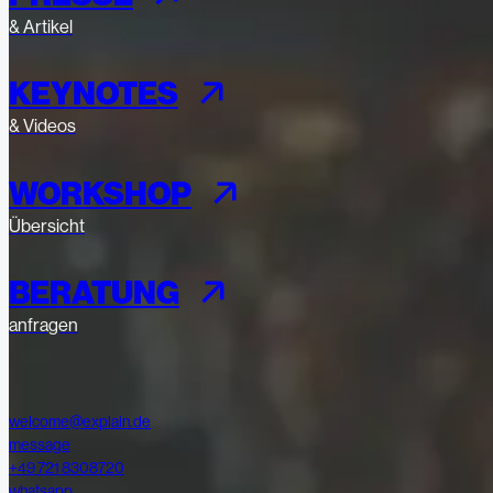
& Artikel
KEYNOTES
& Videos
WORKSHOP
Übersicht
BERATUNG
anfragen
welcome@explain.de
message
+49 721 8308720
whatsapp