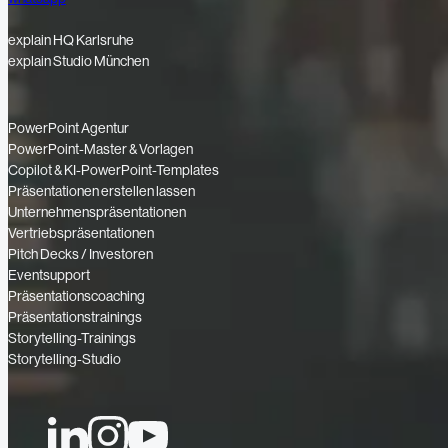
explain HQ Karlsruhe
explain Studio München
PowerPoint Agentur
PowerPoint-Master & Vorlagen
Copilot & KI-PowerPoint-Templates
Präsentationen erstellen lassen
Unternehmenspräsentationen
Vertriebspräsentationen
Pitch Decks / Investoren
Eventsupport
Präsentationscoaching
Präsentationstrainings
Storytelling-Trainings
Storytelling-Studio