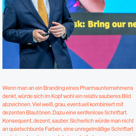
Wenn man an ein Branding eines Pharmaunternehmens
denkt, würde sich im Kopf wohl ein relativ sauberes Bild
abzeichnen. Viel weiß, grau, eventuell kombiniert mit
dezenten Blautönen. Dazu eine serifenlose Schriftart.
Konsequent, dezent, sauber. Sicherlich würde man nicht
an quietschbunte Farben, eine unregelmäßige Schriftart