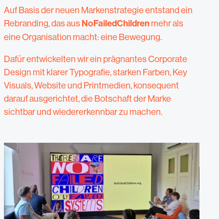
Auf Basis der neuen Markenstrategie entstand ein
Rebranding, das aus
NoFailedChildren
mehr als
eine Organisation macht: eine Bewegung.
Dafür entwickelten wir ein prägnantes Corporate
Design mit klarer Typografie, starken Farben, Key
Visuals, Website und Printmedien, konsequent
darauf ausgerichtet, die Botschaft der Marke
sichtbar und wiedererkennbar zu machen.