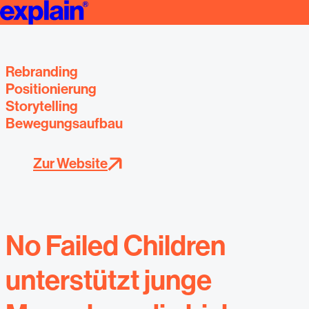
explain case: No failed children. Marke, Rebranding, Storytelling 
Markenak
Rebranding
Positionierung
Storytelling
Bewegungsaufbau
Zur Website
No Failed Children
unterstützt junge