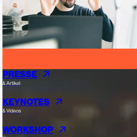
PRESSE
& Artikel
KEYNOTES
& Videos
WORKSHOP