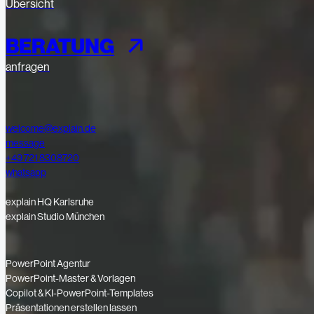
Übersicht
BERATUNG
anfragen
welcome@explain.de
message
+49 721 8308720
whatsapp
explain HQ Karlsruhe
explain Studio München
PowerPoint Agentur
PowerPoint-Master & Vorlagen
Copilot & KI-PowerPoint-Templates
Präsentationen erstellen lassen