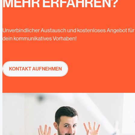
MEHR ERFAHREN?
Unverbindlicher Austausch und kostenloses Angebot für
dein kommunikatives Vorhaben!
KONTAKT AUFNEHMEN
KONTAKT AUFNEHMEN