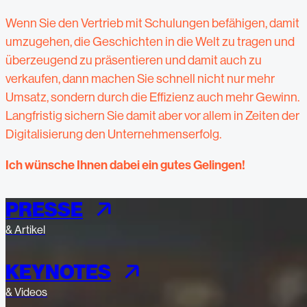
Wenn Sie den Vertrieb mit Schulungen befähigen, damit
umzugehen, die Geschichten in die Welt zu tragen und
überzeugend zu präsentieren und damit auch zu
verkaufen, dann machen Sie schnell nicht nur mehr
Umsatz, sondern durch die Effizienz auch mehr Gewinn.
Langfristig sichern Sie damit aber vor allem in Zeiten der
Digitalisierung den Unternehmenserfolg.
Ich wünsche Ihnen dabei ein gutes Gelingen!
PRESSE
& Artikel
KEYNOTES
& Videos