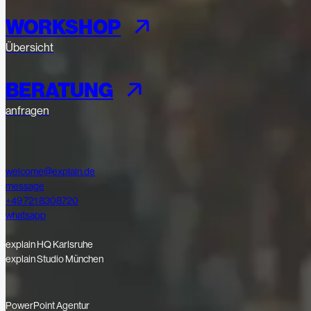
WORKSHOP
Übersicht
BERATUNG
anfragen
welcome@explain.de
message
+49 721 8308720
whatsapp
explain HQ Karlsruhe
explain Studio München
PowerPoint Agentur