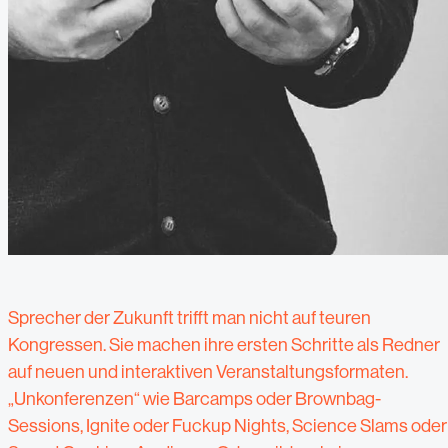
Sprecher der Zukunft trifft man nicht auf teuren
Kongressen. Sie machen ihre ersten Schritte als Redner
auf neuen und interaktiven Veranstaltungsformaten.
„Unkonferenzen“ wie Barcamps oder Brownbag-
Sessions, Ignite oder Fuckup Nights, Science Slams oder