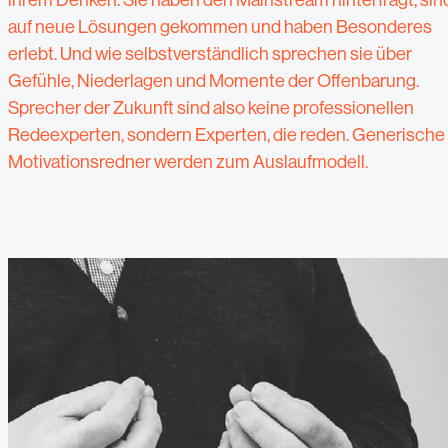
auf neue Lösungen gekommen und haben Besonderes
erlebt. Und wie selbstverständlich sprechen sie über
Gefühle, Niederlagen und Momente der Offenbarung.
Sprecher der Zukunft sind also keine professionellen
Redeexperten, sondern Experten, die reden.
Generische
Motivationsredner werden zum Auslaufmodell.