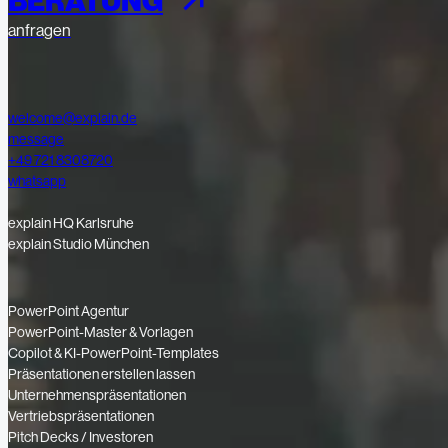
BERATUNG
anfragen
welcome@explain.de
message
+49 721 8308720
whatsapp
explain HQ Karlsruhe
explain Studio München
PowerPoint Agentur
PowerPoint-Master & Vorlagen
Copilot & KI-PowerPoint-Templates
Präsentationen erstellen lassen
Unternehmenspräsentationen
Vertriebspräsentationen
Pitch Decks / Investoren