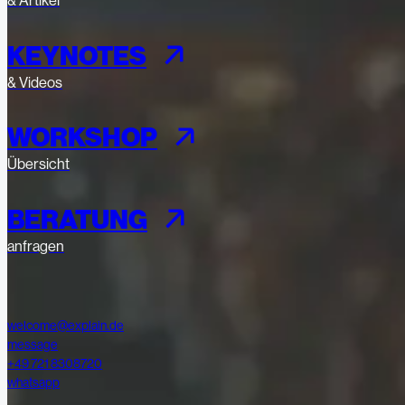
& Artikel
KEYNOTES
& Videos
WORKSHOP
Übersicht
BERATUNG
anfragen
welcome@explain.de
message
+49 721 8308720
whatsapp