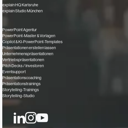
explain HQ Karlsruhe
explain Studio München
PowerPoint Agentur
PowerPoint-Master & Vorlagen
Copilot & KI-PowerPoint-Templates
Präsentationen erstellen lassen
Unternehmenspräsentationen
Vertriebspräsentationen
Pitch Decks / Investoren
Eventsupport
Präsentationscoaching
Präsentationstrainings
Storytelling-Trainings
Storytelling-Studio